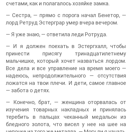
счетами, как и полагалось хозяйке замка.
— Сестра, — прямо с порога начал Бенетор, —
лорд Ретруд Эстерграр умер вчера вечером.
— Я уже знаю, — ответила леди Ротруда.
— И я должен поехать в Эстергхалл, чтобы
принести присягу тринадцатилетнему
мальчишке, который хочет назваться лордом.
Все дела и все управление на время моего —
надеюсь, непродолжительного — отсутствия
ложатся на твои плечи. И дети, самое главное
— забота о детях.
— Конечно, брат, — женщина оторвалась от
изучения товарных накладных и принялась
теребить в пальцах чеканный медальон из
бледного золота, что висел у нее на шее на
цепочке из того же металла. — Могу ли я узнать,