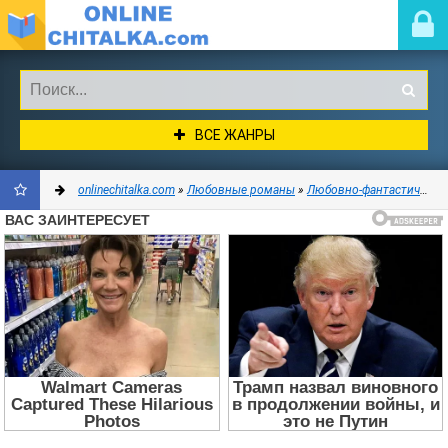
ВСЕ ЖАНРЫ
onlinechitalka.com
»
Любовные романы
»
Любовно-фантастические романы
ДОБАВИТЬ
В
ЗАКЛАДКИ