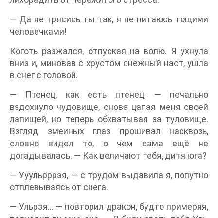
— Да не трясись ты так, я не питаюсь тощими
человечками!
Коготь разжался, отпуская на волю. Я ухнула
вниз и, миновав с хрустом снежный наст, ушла
в снег с головой.
— Птенец, как есть птенец, — печально
вздохнуло чудовище, снова цапая меня своей
лапищей, но теперь обхватывая за туловище.
Взгляд змеиных глаз прошивал насквозь,
словно видел то, о чем сама ещё не
догадывалась. — Как величают тебя, дитя юга?
— Ууульрррэя, — с трудом выдавила я, попутно
отплевываясь от снега.
— Ульрэя… — повторил дракон, будто примеряя,