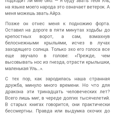
подходит ли мне оно. — Я буду звать тебя Уль,
на языке моего народа это означает ветерок. А
меня можешь звать Айрэ.
Позже он отнес меня к подножию форта.
Оставил на дороге в пяти минутах ходьбы до
крепостных ворот, а сам, взмахнув
белоснежными крыльями, исчез в лучах
заходящего солнца. Только эхо его голоса все
еще звучало в голове: «Прежде, чем
высовывать нос из гнезда, отрасти крылышки,
маленькая Уль…».
С тех пор, как зародилась наша странная
дружба, минуло много времени. Но что для
дракона эти тринадцать человеческих лет?
Всего лишь миг, в череде долгих тысячелетий.
В старых книгах говорится, они практически
бессмертны. Правда или выдумка охочих до