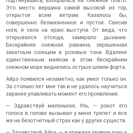
подтянувшись, взобралась на снежное плато.
Это место вершина самой высокой из гор,
открытое всем ветрам. Казалось бы,
совершенно безжизненное и пустое. Свесив
ноги, я села на краю выступа. От вида, что
открывался отсюда, замирало дыхание.
Бескрайняя снежная равнина, окрашенная
закатным солнцем в розовые тона. Вдалеке
единственным маяком в этом бескрайнем
снежном море виднелись острые шпили форта.
Айрэ появился незаметно, как умел только он.
За столько лет мне так и не удалось научиться
заранее улавливать момент его проявления.
— Здравствуй маленькая, Уль, — рокот его
голоса в голове вызывал у меня трепет и все
же не безотчётный страх как у других существ.
— Здравствуй, Айрэ, — я прижала правую руку к