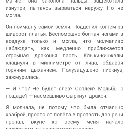
магию. Она заколола пальцы, защекотала
изнутри, пытаясь вырваться наружу. Но не
могла.
Он поймал у самой земли. Подцепил когтем за
шиворот платья. Беспомощно болтая ногами в
воздухе только и могла, что молчаливо
наблюдать, как медленно приближается
огромная драконья пасть. Клыки-кинжалы
клацнули в миллиметре от лица, обдавая
горячим дыханием. Полузадушено пискнув,
зажмурилась.
— И что? Не будет слез? Соплей? Мольбы о
пощаде? — насмешливо фыркнул дракон.
Я молчала, не потому что была отчаянно
храброй, просто от полёта в пропасть дар речи
пропал, вкупе ко всему меня начало
лихорадить от пережитого стресса.