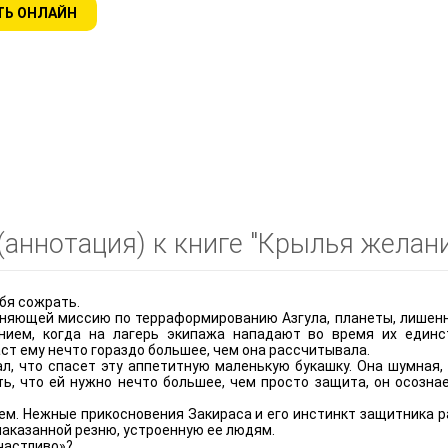
ТЬ ОНЛАЙН
аннотация) к книге "Крылья желани
бя сожрать.
лняющей миссию по терраформированию Азгула, планеты, лишен
ием, когда на лагерь экипажа нападают во время их единст
ст ему нечто гораздо большее, чем она рассчитывала.
л, что спасет эту аппетитную маленькую букашку. Она шумная, 
ть, что ей нужно нечто большее, чем просто защита, он осозна
м. Нежные прикосновения Закираса и его инстинкт защитника р
знаказанной резню, устроенную ее людям.
частливо»?