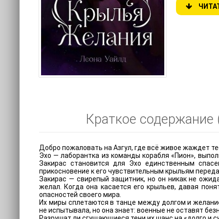
ЧИТА
Краткое содержание (
Добро пожаловать на Азгул, где всё живое жаждет те
Эхо — лаборантка из команды корабля «Пион», выпо
Закирас становится для Эхо единственным спасен
прикосновение к его чувствительным крыльям переда
Закирас — свирепый защитник, но он никак не ожида
желал. Когда она касается его крыльев, давая поня
опасностей своего мира.
Их миры сплетаются в танце между долгом и желание
не испытывала, но она знает: военные не оставят бе
Разрушат ли сгущающиеся тени их шанс на «долго и с