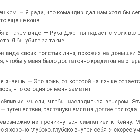
шком. — Я рада, что командир дал нам хотя бы се
то еще не конец.
бя в таком виде. — Рука Джетты падает с моих воло
та. Я бы убила за такие.
ри виде своих толстых линз, похожих на донышки 
 я, чтобы у меня было достаточно кредитов на операц
е знаешь. — Это ложь, от которой на языке остаетс
юсь, что сегодня он меня заметит.
азойливые мысли, чтобы насладиться вечером. Эт
— путешествии, растянувшемся на долгие три года.
невозможно не проникнуться симпатией к Кейну. 
ю я хороню глубоко, глубоко внутри себя. Я скорее у