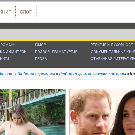
 КНИГ
БЛОГ
 РОМАНЫ
ЮМОР
РЕЛИГИЯ И ДУХОВНОСТ
КА И ФЭНТЕЗИ
ПОЭЗИЯ, ДРАМАТУРГИЯ
ДОКУМЕНТАЛЬНЫЕ КНИ
НИГИ
ПРОЗА
СТАРИННАЯ ЛИТЕРАТУР
alka.com
»
Любовные романы
»
Любовно-фантастические романы
» Кр