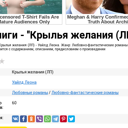
иги - "Крылья желания (Л
Крылья желания (ЛП) - Уайлд Леона. Жанр: Любовно-фантастические романы .
омится с содержанием, описанием, предисловием о произведении
Крылья желания (ЛП)
Уайлд Леона
Любовные романы
/
Любовно-фантастические романы
о
60
в:
я: