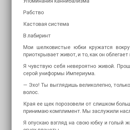
Упоминания каннибализма
Рабство
Кастовая система
В лабиринт
Мои шелковистые юбки кружатся вокруг
приоткрывает живот, и то, как он облегае
Я чувствую себя невероятно живой. Прошл
серой униформы Империума.
— Эхо! Ты выглядишь великолепно, тольк
волос.
Края ее щек порозовели от слишком больш
принимаю комплимент. Мы заслужили насл
Я опускаю взгляд на свою юбку и голый 
огнях планеты.