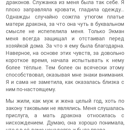
драконов. Служанка из меня была так себе. Я
плохо заправляла кровати, гладила одежду…
Однажды случайно сожгла утюгом платье
матери дракона, за что она чуть в буквальном
смысле не испепелила меня. Только Экман
меня всегда защищал и отстаивал перед
хозяйкой дома. За что я ему была благодарна.
Наверное, на основе этих чувств, за довольно
короткое время, начала испытывать к нему
более тёплые. Тем более он всячески этому
способствовал, оказывая мне знаки внимания.
Я и сама не заметила, как оказалась близка с
ним по-настоящему.
Мы жили, как муж и жена целый год, хоть по
закону таковыми не являлись. Меня слушалась
прислуга, а мать дракона относилась с
нисхождением. Думаю, она хорошо понимала,
что я в её доме ненадолго, и была права.