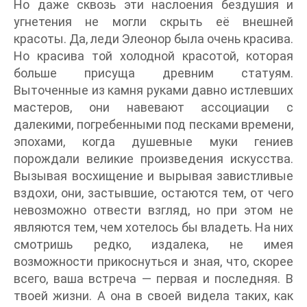
Но даже сквозь эти наслоения бездушия и
угнетения не могли скрыть её внешней
красоты. Да, леди Элеонор была очень красива.
Но красива той холодной красотой, которая
больше присуща древним статуям.
Выточенные из камня руками давно истлевших
мастеров, они навевают ассоциации с
далекими, погребенными под песками времени,
эпохами, когда душевные муки гениев
порождали великие произведения искусства.
Вызывая восхищение и вырывая завистливые
вздохи, они, застывшие, остаются тем, от чего
невозможно отвести взгляд, но при этом не
являются тем, чем хотелось бы владеть. На них
смотришь редко, издалека, не имея
возможности прикоснуться и зная, что, скорее
всего, ваша встреча — первая и последняя. В
твоей жизни. А она в своей видела таких, как