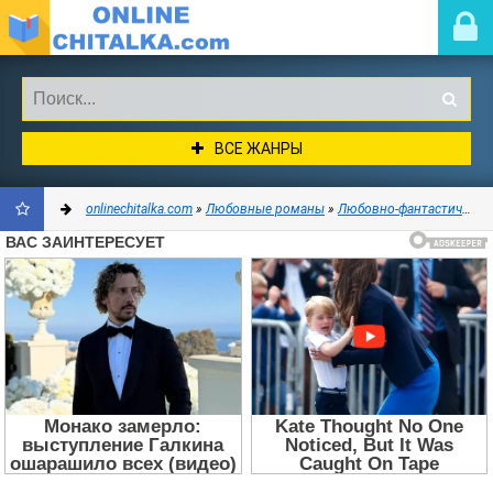
ВСЕ ЖАНРЫ
onlinechitalka.com
»
Любовные романы
»
Любовно-фантастические романы
ДОБАВИТЬ
В
ЗАКЛАДКИ