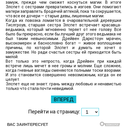
замуж, прежде чем сможет коснуться магии. В итоге
Элспет с сестрами превратились в изгоев. Они помогают
матери заправлять бродячей аптекой, пока та сокрушается,
что все ее дочери — старые девы, лишенные магии.
Когда их повозка ломается в очаровательной деревушке
Тислгроув, старшая сестра Элспет встречает красавца-
ведьмака, который мгновенно теряет от нее голову. Всё
было бы прекрасно, если бы лучший друг этого ведьмака не
был таким невыносимым. Дрейвен Даркстоун мрачен,
высокомерен и баснословно богат — живое воплощение
причины, по которой Элспет и думать не хочет о
замужестве. Но ради счастья сестры ей приходится быть
милой.
Вот только это непросто, когда Дрейвен при каждой
встрече лишь мечет в нее громы и молнии. Еще сложнее,
когда гневные взгляды сменяются полными тоски взорами.
И это становится совершенно невозможным, когда он ее
целует.
Элспет еще не знает: грань между любовью и ненавистью
только что стала почти невидимой.
ВПЕРЕД
Перейти на страницу: