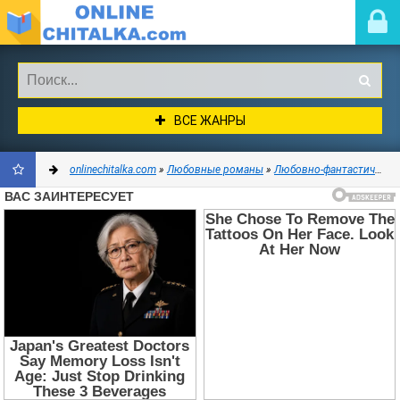
ВСЕ ЖАНРЫ
onlinechitalka.com
»
Любовные романы
»
Любовно-фантастические романы
ДОБАВИТЬ
В
ЗАКЛАДКИ