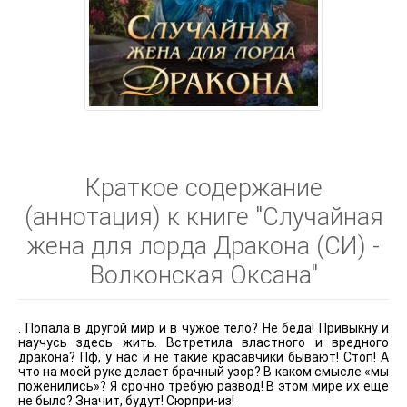
Краткое содержание
(аннотация) к книге "Случайная
жена для лорда Дракона (СИ) -
Волконская Оксана"
. Попала в другой мир и в чужое тело? Не беда! Привыкну и
научусь здесь жить. Встретила властного и вредного
дракона? Пф, у нас и не такие красавчики бывают! Стоп! А
что на моей руке делает брачный узор? В каком смысле «мы
поженились»? Я срочно требую развод! В этом мире их еще
не было? Значит, будут! Сюрпри-из!