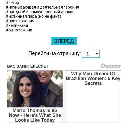
#юмор
#неунывающая и деятельная героиня
#вредный и самоуверенный дракон
#истинная пара (но не факт)
#приключения
#хэппи-энд
#однотомник
ВПЕРЕД
Перейти на страницу: