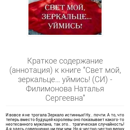
Краткое содержание
(аннотация) к книге "Свет мой,
зеркальце… уймись! (СИ) -
Филимонова Наталья
Сергеевна"
И вовсе я не трогала Зеркало истинных! Ну… почти. А то, что
теперь вместо будущей королевы оно показывает какого-то
неотесанного мужлана, так это… трагическая случайность!
А я здесь совершенно ни при чем. Но я честно-честно верну