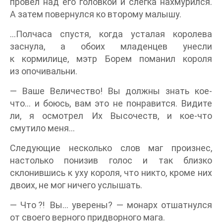
провел над его головкой и слегка нахмурился.
А затем повернулся ко второму малышу.
…Полчаса спустя, когда усталая королева
заснула, а обоих младенцев унесли
к кормилице, мэтр Борем поманил короля
из опочивальни.
— Ваше Величество! Вы должны знать кое-
что… и боюсь, вам это не понравится. Видите
ли, я осмотрел Их Высочеств, и кое-что
смутило меня…
Следующие несколько слов маг произнес,
настолько понизив голос и так близко
склонившись к уху короля, что никто, кроме них
двоих, не мог ничего услышать.
— Что⁈ Вы… уверены? — монарх отшатнулся
от своего верного придворного мага.