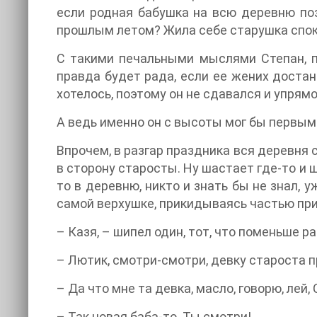
если родная бабушка на всю деревню поз
прошлым летом? Жила себе старушка спокой
С такими печальными мыслями Степан, п
правда будет рада, если ее жених достан
хотелось, поэтому он не сдавался и упрямо
А ведь именно он с высоты мог бы первым
Впрочем, в разгар праздника вся деревня 
в сторону старосты. Ну шастает где-то и ш
то в деревню, никто и знать бы не знал, у
самой верхушке, прикидываясь частью приз
– Казя, – шипел один, тот, что поменьше р
– Лютик, смотри-смотри, девку староста п
– Да что мне та девка, масло, говорю, лей,
– Так новая баба-то. Ты смотри!