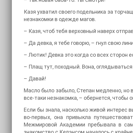
Казя ухватил своего подельника за торчащ
незнакомки в одежде магов.
– Казя, чтоб тебя верховный наверх отправ
– Да девка, я тебе говорю, – гнул свою ли
– Лютик! Девка это когда со всех сторон ес
– Плащ тут, походный. Вона, оглядываться
– Давай!
Масло было забыло, Степан медленно, но в
все-таки незнакомка, – обернется, чтобы о
Если бы знала, насколько живой интерес 
во-первых, она привыкла путешествова
Межмировой Академии пребывала в само
знакомство с Келэнсом началось с крайне 