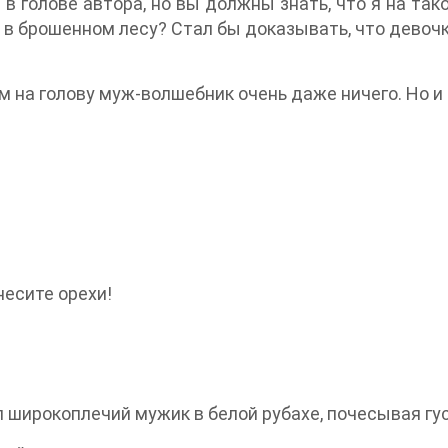
Г в голове автора, но вы должны знать, что я на та
ы в брошенном лесу? Стал бы доказывать, что девоч
м на голову муж-волшебник очень даже ничего. Но и
несите орехи!
ал широкоплечий мужик в белой рубахе, почесывая г