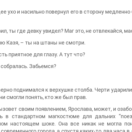
ее ухо и насильно повернул его в сторону медленн
ил, ты где девку увидел? Маг это, не отвлекайся, ма
нию Казя, – ты на штаны не смотри.
ть приятное для глазу. А тут что?
 собралась. Забьемся?
ерно поднимался к верхушке столба. Черти ударили 
ни смогли понять, кто же был прав.
вызовет своим появлением, Ярослава, может, и озаб
ть в стандартном магкостюме для дальних “поезд
м настоящем шоке. Она все никак не могла понят
современного города, а спустя каких-то два часа 