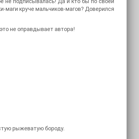
кое не подписывалась! Да и кто бы по своей
ки-маги круче мальчиков-магов? Доверился
 это не оправдывает автора!
устую рыжеватую бороду.