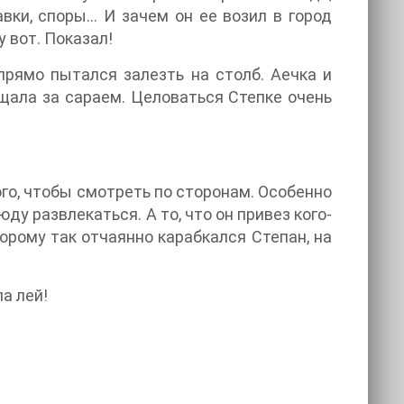
вки, споры… И зачем он ее возил в город
 вот. Показал!
рямо пытался залезть на столб. Аечка и
ещала за сараем. Целоваться Степке очень
ого, чтобы смотреть по сторонам. Особенно
ду развлекаться. А то, что он привез кого-
оторому так отчаянно карабкался Степан, на
а лей!