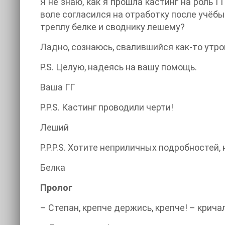
Я не знаю, как я прошла кастинг на роль Г
воле согласился на отработку после учёб
треплу белке и своднику лешему?
Ладно, сознаюсь, свалившийся как-то утро
P.S. Целую, надеясь на вашу помощь.
Ваша ГГ
P.P.S. Кастинг проводили черти!
Леший
P.P.P.S. Хотите неприличных подробностей, 
Белка
Пролог
– Степан, крепче держись, крепче! – крич