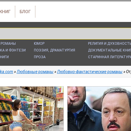
 КНИГ
БЛОГ
 РОМАНЫ
ЮМОР
РЕЛИГИЯ И ДУХОВНОСТ
КА И ФЭНТЕЗИ
ПОЭЗИЯ, ДРАМАТУРГИЯ
ДОКУМЕНТАЛЬНЫЕ КНИ
НИГИ
ПРОЗА
СТАРИННАЯ ЛИТЕРАТУР
alka.com
»
Любовные романы
»
Любовно-фантастические романы
» Отр