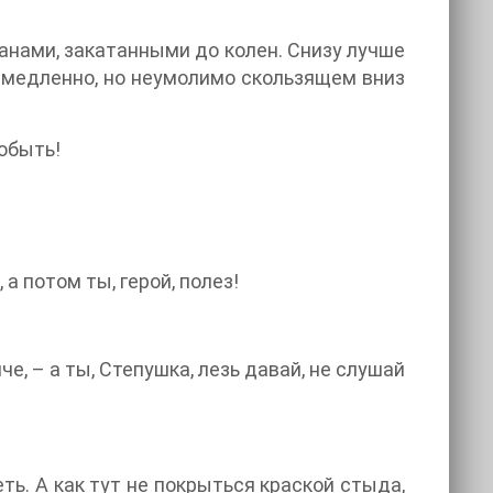
анами, закатанными до колен. Снизу лучше
, медленно, но неумолимо скользящем вниз
добыть!
а потом ты, герой, полез!
е, – а ты, Степушка, лезь давай, не слушай
ть. А как тут не покрыться краской стыда,