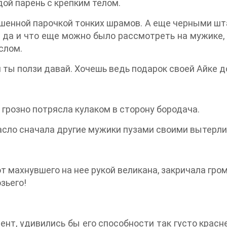
дой парень с крепким телом.
ашенной парочкой тонких шрамов. А еще черными шт
, да и что еще можно было рассмотреть на мужике
слом.
, и ты ползи давай. Хочешь ведь подарок своей Айке 
грозно потрясла кулаком в сторону бородача.
масло сначала другие мужики пузами своими вытерли, 
т махнувшего на нее рукой великана, закричала громч
зьего!
ент, удивились бы его способности так густо красне