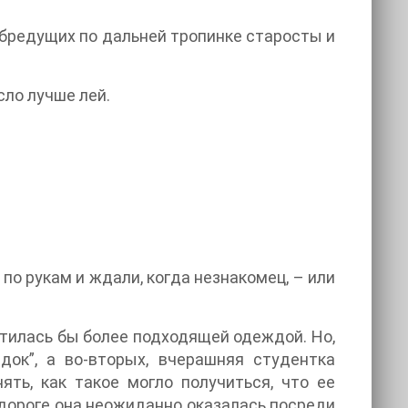
о бредущих по дальней тропинке старосты и
сло лучше лей.
по рукам и ждали, когда незнакомец, – или
отилась бы более подходящей одеждой. Но,
ок”, а во-вторых, вчерашняя студентка
ь, как такое могло получиться, что ее
в дороге она неожиданно оказалась посреди