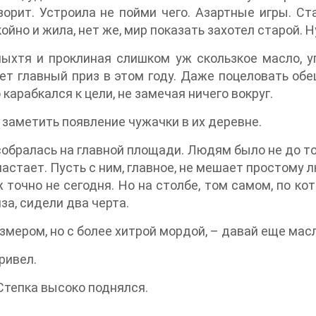
орит. Устроила не пойми чего. Азартные игры. Ста
но и жила, нет же, мир показать захотел старой. Ну
ыхтя и проклиная слишком уж скользкое масло, уп
ет главный приз в этом году. Даже поцеловать об
 карабкался к цели, не замечая ничего вокруг.
 заметить появление чужачки в их деревне.
собралась на главной площади. Людям было не до т
астает. Пусть с ним, главное, не мешает простому лю
ж точно не сегодня. Но на столбе, том самом, по к
а, сидели два черта.
азмером, но с более хитрой мордой, – давай еще масл
ривел.
 Степка высоко поднялся.