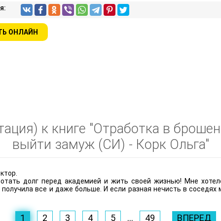
я:
ТЬ ОНЛАЙН
ация) к книге "Отработка в брошен
выйти замуж (СИ) - Корк Ольга"
ктор.
ботать долг перед академией и жить своей жизнью! Мне хотел
олучила все и даже больше. И если разная нечисть в соседях ме
1
2
3
4
5
...
49
ВПЕРЕД