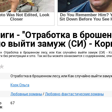
иги - "Отработка в брошен
о выйти замуж (СИ) - Кор
йн Отработка в брошенном лесу, или Как случайно выйти замуж (СИ) - К
иги без регистрации и sms. Так же Вы можете ознакомится с содержанием, о
Отработка в брошенном лесу, или Как случайно выйти замуж
Корк Ольга
Любовные романы
/
Любовно-фантастические романы
о
67
в: