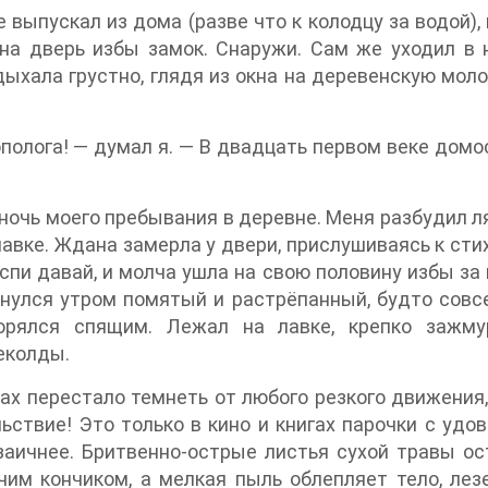
 выпускал из дома (разве что к колодцу за водой),
 на дверь избы замок. Снаружи. Сам же уходил в 
дыхала грустно, глядя из окна на деревенскую мол
полога! — думал я. — В двадцать первом веке домо
ночь моего пребывания в деревне. Меня разбудил ля
лавке. Ждана замерла у двери, прислушиваясь к стих
 спи давай, и молча ушла на свою половину избы за
рнулся утром помятый и растрёпанный, будто совсе
орялся спящим. Лежал на лавке, крепко зажм
еколды.
азах перестало темнеть от любого резкого движения
льствие! Это только в кино и книгах парочки с у
заичнее. Бритвенно-острые листья сухой травы о
им кончиком, а мелкая пыль облепляет тело, лезе