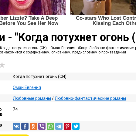
 - "Когда потухнет огонь 
Когда потухнет огонь (СИ) - Оман Евгения. Жанр: Любовно-фантастические р
е ознакомится с содержанием, описанием, предисловием о произведении
Когда потухнет огонь (СИ)
Оман Евгения
Любовные романы
/
Любовно-фантастические романы
о
74
в:
я: