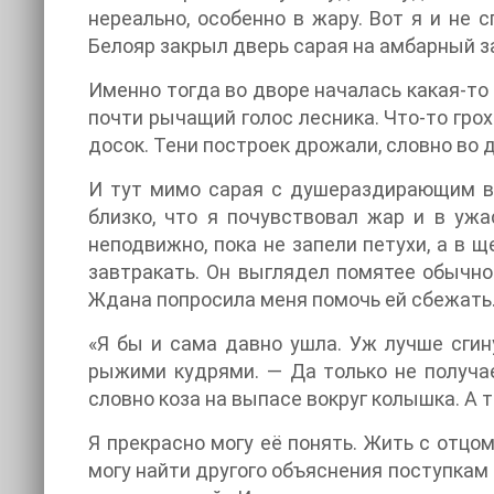
нереально, особенно в жару. Вот я и не 
Белояр закрыл дверь сарая на амбарный за
Именно тогда во дворе началась какая-то в
почти рычащий голос лесника. Что-то гро
досок. Тени построек дрожали, словно во д
И тут мимо сарая с душераздирающим ви
близко, что я почувствовал жар и в уж
неподвижно, пока не запели петухи, а в 
завтракать. Он выглядел помятее обычног
Ждана попросила меня помочь ей сбежать
«Я бы и сама давно ушла. Уж лучше сгин
рыжими кудрями. — Да только не получает
словно коза на выпасе вокруг колышка. А 
Я прекрасно могу её понять. Жить с отцом
могу найти другого объяснения поступкам и