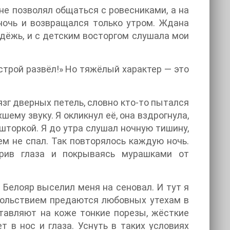
 не позволял общаться с ровесниками, а на
ночь и возвращался только утром. Ждана
одёжь, и с детским восторгом слушала мои
строй развёл!» Но тяжёлый характер — это
зг дверных петель, словно кто-то пытался
шему звуку. Я окликнул её, она вздрогнула,
 шторкой. Я до утра слушал ночную тишину,
м не спал. Так повторялось каждую ночь.
урив глаза и покрываясь мурашками от
, Белояр выселил меня на сеновал. И тут я
довольствием предаются любовных утехам в
ставляют на коже тонкие порезы, жёсткие
т в нос и глаза. Уснуть в таких условиях