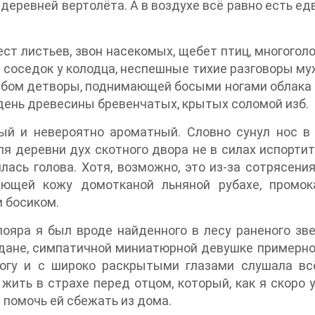
 деревней вертолёта. А в воздухе всё равно есть е
ест листьев, звон насекомых, щебет птиц, многогол
соседок у колодца, неспешные тихие разговоры муж
бом детворы, поднимающей босыми ногами облака пы
день древесины бревенчатых, крытых соломой изб.
ный и невероятно ароматный. Словно сунул нос в
деревни дух скотного двора не в силах испортить 
ась голова. Хотя, возможно, это из-за сотрясения
ющей кожу домотканой льняной рубахе, промо
и босиком.
лояра я был вроде найденного в лесу раненого зве
Ждане, симпатичной миниатюрной девушке примерно 
ногу и с широко раскрытыми глазами слушала всё
 жить в страхе перед отцом, который, как я скоро
помочь ей сбежать из дома.