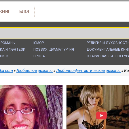
 КНИГ
БЛОГ
 РОМАНЫ
ЮМОР
РЕЛИГИЯ И ДУХОВНОСТ
КА И ФЭНТЕЗИ
ПОЭЗИЯ, ДРАМАТУРГИЯ
ДОКУМЕНТАЛЬНЫЕ КНИ
НИГИ
ПРОЗА
СТАРИННАЯ ЛИТЕРАТУР
alka.com
»
Любовные романы
»
Любовно-фантастические романы
» Ко