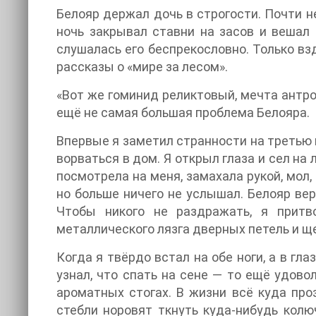
Белояр держал дочь в строгости. Почти не
ночь закрывал ставни на засов и вешал
слушалась его беспрекословно. Только вз
рассказы о «мире за лесом».
«Вот же гоминид реликтовый, мечта антро
ещё не самая большая проблема Белояра.
Впервые я заметил странности на третью 
ворваться в дом. Я открыл глаза и сел на 
посмотрела на меня, замахала рукой, мол,
но больше ничего не услышал. Белояр ве
Чтобы никого не раздражать, я притв
металлического лязга дверных петель и щ
Когда я твёрдо встал на обе ноги, а в гл
узнал, что спать на сене — то ещё удово
ароматных стогах. В жизни всё куда про
стебли норовят ткнуть куда-нибудь колюч