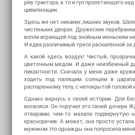
рёв трактора, а то и гул пролетающего над
цивилизации.
Здесь же нет никаких лишних звуков. Шел
чистеньких дворах. Дружеские перебранки 
вопли играющей под знойным июньским не
И едва различимый треск раскалённой за 
А какой здесь воздух! Чистый, прозрач
цветочным мёдом. И даже неизбежный для 
пикантности. Сначала у меня даже кружил
ходить под палящим солнцем в царапа
распаренному телу, с непокрытой головой 
Однако вернусь к своей истории. Для Бе
восвояси. Он поручил это своей дочери 
отварами, чем-то мазала подвёрнутую 
красноречив. А может, она просто устала
мужиком. Но однажды она попросила меня 