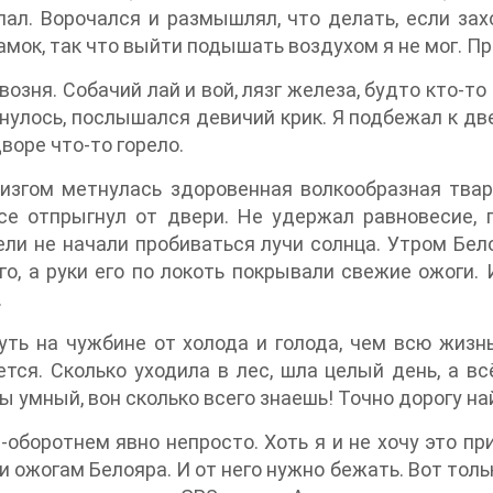
спал. Ворочался и размышлял, что делать, если зах
мок, так что выйти подышать воздухом я не мог. Пр
озня. Собачий лай и вой, лязг железа, будто кто-то
хнулось, послышался девичий крик. Я подбежал к дв
воре что-то горело.
згом метнулась здоровенная волкообразная тварь
асе отпрыгнул от двери. Не удержал равновесие, 
щели не начали пробиваться лучи солнца. Утром Бе
о, а руки его по локоть покрывали свежие ожоги. И
.
уть на чужбине от холода и голода, чем всю жизнь
ся. Сколько уходила в лес, шла целый день, а вс
ты умный, вон сколько всего знаешь! Точно дорогу н
-оборотнем явно непросто. Хоть я и не хочу это при
 ожогам Белояра. И от него нужно бежать. Вот тольк