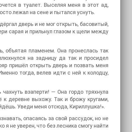
очется в туалет. Выселяя меня в этот ад,
осто лежал на сене и пытался уснуть.
 дёргал дверь и не мог открыть, басовитый,
ери сарая и прильнул глазом к щели между
, объятая пламенем. Она пронеслась так
плюхнулся на задницу да так и просидел
лояр пришёл открыть дверь и позвать меня
менно тогда, велев идти с ней к колодцу,
 чахнуть взаперти! — Она гордо тряхнула
ё к деревне выхожу. Так и брожу кругами,
айдёшь. Уведи меня отсюда, Кириллушка!».
знавать, опасаясь за свой рассудок, но не
о я не уверен, что без лесника смогу найти