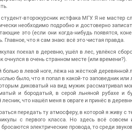
ть.
студент-второкурсник истфака МГУ. Я не мастер сл
ически необходимо подробно и достоверно записать
тающие это (если они когда-нибудь появятся, коне
 Главное, что я сам знаю: всё это чистая правда.
икулах поехал в деревню, ушёл в лес, увлёкся сборо
как очнулся в очень странном месте (или времени?).
й болью в левой ноге, лёжа на жёсткой деревянной л
ыслью было, что я попал в какой-то заповедник или
 которым диковатый на вид мужик рассматривал мои
сматый и бородатый, в серой льняной рубахе и б
 лесник, что нашёл меня в овраге и принёс в деревн
аться передать ту атмосферу, в которой я живу с т
никулы с первого класса. Но здесь всё совсем 
а бросаются электрические провода, то среди звук