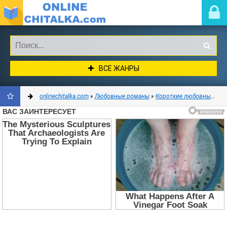
ВСЕ ЖАНРЫ
onlinechitalka.com
»
Любовные романы
»
Короткие любовные романы
ДОБАВИТЬ
В
ЗАКЛАДКИ