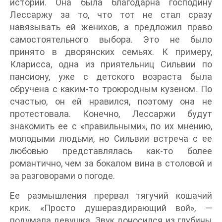
истории. Она была благодарна господину
Лессаржу за то, что тот не стал сразу
навязывать ей женихов, а предложил право
самостоятельного выбора. Это не было
принято в дворянских семьях. К примеру,
Кларисса, одна из приятельниц Сильвии по
пансиону, уже с детского возраста была
обручена с каким-то троюродным кузеном. По
счастью, он ей нравился, поэтому она не
протестовала. Конечно, Лессаржи будут
знакомить ее с «правильными», по их мнению,
молодыми людьми, но Сильвии встреча с ее
любовью представлялась как-то более
романтично, чем за бокалом вина в столовой и
за разговорами о погоде.
Ее размышления прервал тягучий кошачий
крик. «Просто душераздирающий вой», —
подумала девушка. Звук доносился из глубины