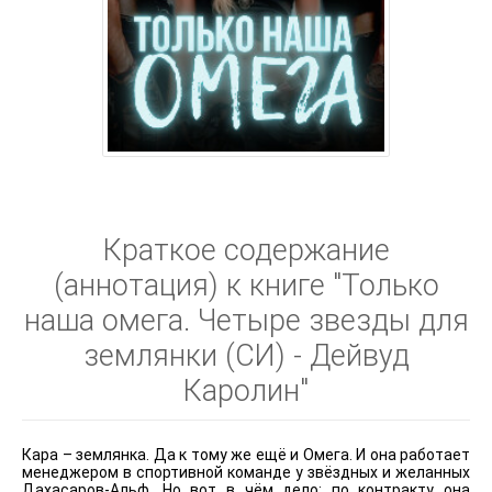
Краткое содержание
(аннотация) к книге "Только
наша омега. Четыре звезды для
землянки (СИ) - Дейвуд
Каролин"
Кара – землянка. Да к тому же ещё и Омега. И она работает
менеджером в спортивной команде у звёздных и желанных
Дахасаров-Альф. Но вот в чём дело: по контракту она