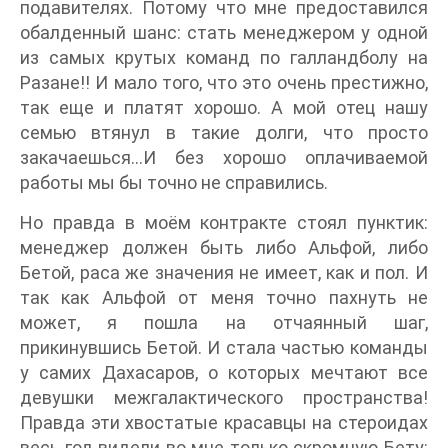
подавителях. Потому что мне предоставился
обалденный шанс: стать менеджером у одной
из самых крутых команд по галландболу на
Разане!! И мало того, что это очень престижно,
так еще и платят хорошо. А мой отец нашу
семью втянул в такие долги, что просто
закачаешься...И без хорошо оплачиваемой
работы мы бы точно не справились.
Но правда в моём контракте стоял пунктик:
менеджер должен быть либо Альфой, либо
Бетой, раса же значения не имеет, как и пол. И
так как Альфой от меня точно пахнуть не
может, я пошла на отчаянный шаг,
прикинувшись Бетой. И стала частью команды
у самих Дахасаров, о которых мечтают все
девушки межгалактического пространства!
Правда эти хвостатые красавцы на стероидах
весь год видели во мне только скромную Бету: