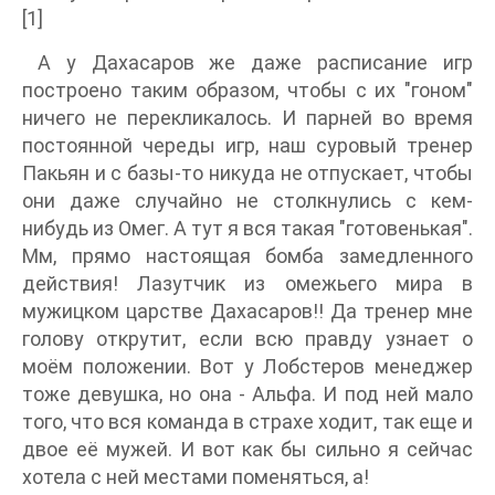
[1]
А у Дахасаров же даже расписание игр
построено таким образом, чтобы с их "гоном"
ничего не перекликалось. И парней во время
постоянной череды игр, наш суровый тренер
Пакьян и с базы-то никуда не отпускает, чтобы
они даже случайно не столкнулись с кем-
нибудь из Омег. А тут я вся такая "готовенькая".
Мм, прямо настоящая бомба замедленного
действия! Лазутчик из омежьего мира в
мужицком царстве Дахасаров!! Да тренер мне
голову открутит, если всю правду узнает о
моём положении. Вот у Лобстеров менеджер
тоже девушка, но она - Альфа. И под ней мало
того, что вся команда в страхе ходит, так еще и
двое её мужей. И вот как бы сильно я сейчас
хотела с ней местами поменяться, а!