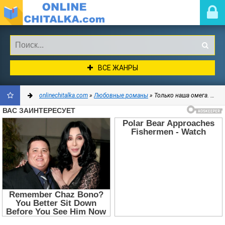
ВСЕ ЖАНРЫ
onlinechitalka.com
»
Любовные романы
» Только наша омега. Четыре звезды для землянки (СИ) - Дейвуд Каролин
ДОБАВИТЬ
В
ЗАКЛАДКИ