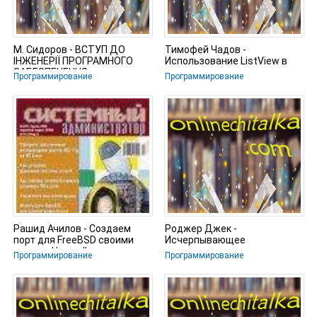
М. Сидоров - ВСТУП ДО
Тимофей Чадов -
ІНЖЕНЕРІЇ ПРОГРАМНОГО
Использование ListView в
ЗАБЕЗПЕЧЕННЯ
режиме виртуального
Программирование
Программирование
списка
Рашид Ачилов - Создаем
Роджер Джек -
порт для FreeBSD своими
Исчерпывающее
руками. Часть II
руководство по написанию
Программирование
Программирование
всплывающих подсказок