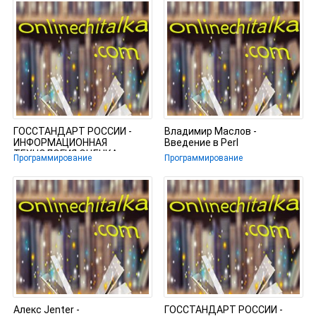
ГОССТАНДАРТ РОССИИ -
Владимир Маслов -
ИНФОРМАЦИОННАЯ
Введение в Perl
ТЕХНОЛОГИЯ ОЦЕНКА
Программирование
Программирование
ПРОГРАММНОЙ ПРОДУКЦИИ
Алекс Jenter -
ГОССТАНДАРТ РОССИИ -