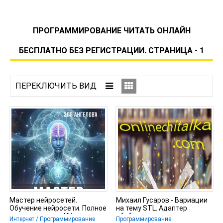
ПРОГРАММИРОВАНИЕ ЧИТАТЬ ОНЛАЙН
БЕСПЛАТНО БЕЗ РЕГИСТРАЦИИ. СТРАНИЦА - 1
Мастер нейросетей.
Михаил Гусаров - Вариации
Обучение нейросети. Полное
на тему STL. Адаптер
руководство по ИИ для
обобщенного указателя на
Интернет / Программирование
Программирование