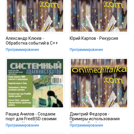
Александр Клюев -
Юрий Карпов - Рекурсия
Обработка событий в С++
Программирование
Программирование
Рашид Ачилов - Создаем
Дмитрий Федоров -
порт для FreeBSD своими
Примеры использования
руками. Часть I
Паттерн Singleton
Программирование
Программирование
(Одиночка)