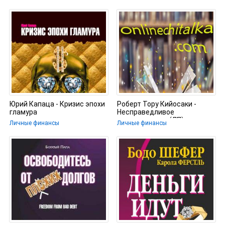
хорошо - Павлюк
Юрий Капаца - Кризис эпохи
Роберт Тору Кийосаки -
гламура
Несправедливое
преимущество (ЛП)
Личные финансы
Личные финансы