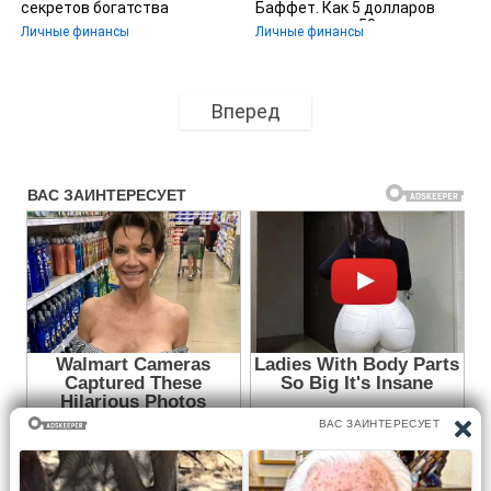
секретов богатства
Баффет. Как 5 долларов
превратить в 50
Личные финансы
Личные финансы
миллиардов.
Вперед