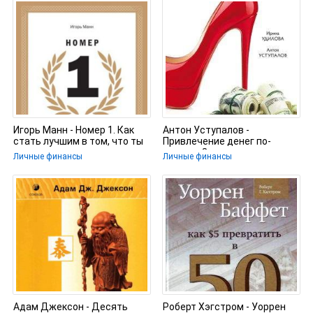
Игорь Манн - Номер 1. Как
Антон Уступалов -
стать лучшим в том, что ты
Привлечение денег по-
делаешь
женски. 8 шагов на пути к
Личные финансы
Личные финансы
богатству
Адам Джексон - Десять
Роберт Хэгстром - Уоррен