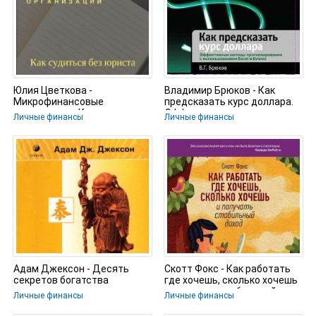
Юлия Цветкова -
Владимир Брюков - Как
Микрофинансовые
предсказать курс доллара.
организации. Как судиться
Эффективные методы
Личные финансы
Личные финансы
без юриста
Адам Джексон - Десять
Скотт Фокс - Как работать
секретов богатства
где хочешь, сколько хочешь
и получать стабильный
Личные финансы
Личные финансы
доход