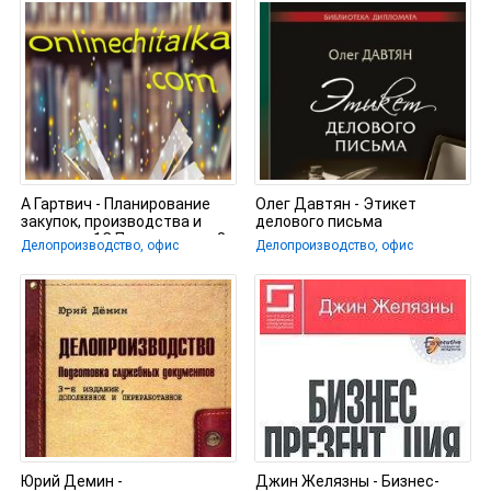
А Гартвич - Планирование
Олег Давтян - Этикет
закупок, производства и
делового письма
продаж в 1С:Предприятие 8
Делопроизводство, офис
Делопроизводство, офис
Юрий Демин -
Джин Желязны - Бизнес-