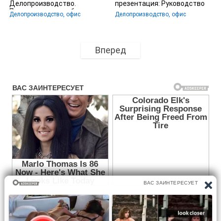
Делопроизводство.
презентация: Руководство
Подготовка служебных
по подготовке и проведению
Делопроизводство, офис
Делопроизводство, офис
документов
Вперед