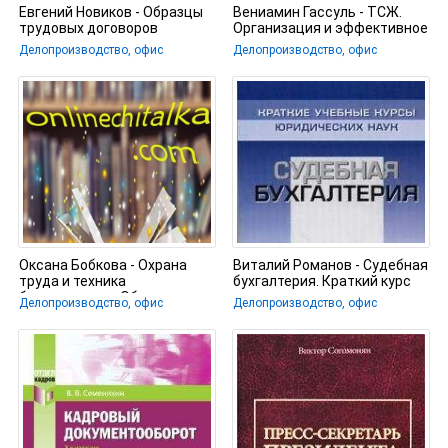
Евгений Новиков - Образцы
Вениамин Гассуль - ТСЖ.
трудовых договоров
Организация и эффективное
управление
Делопроизводство, офис
Делопроизводство, офис
Оксана Бобкова - Охрана
Виталий Романов - Судебная
труда и техника
бухгалтерия. Краткий курс
безопасности. Обеспечение
Делопроизводство, офис
Делопроизводство, офис
прав работника