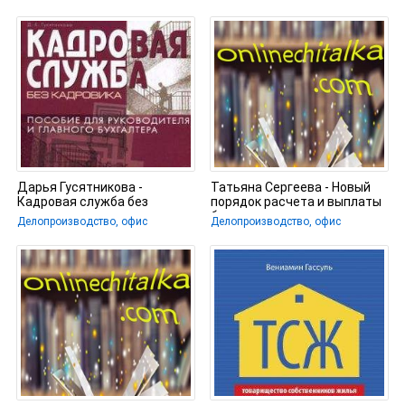
Дарья Гусятникова -
Татьяна Сергеева - Новый
Кадровая служба без
порядок расчета и выплаты
кадровика
больничных
Делопроизводство, офис
Делопроизводство, офис