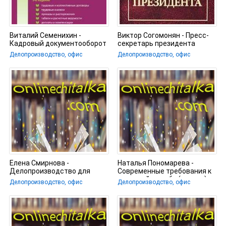
Виталий Семенихин -
Виктор Согомонян - Пресс-
Кадровый документооборот
секретарь президента
Делопроизводство, офис
Делопроизводство, офис
Елена Смирнова -
Наталья Пономарева -
Делопроизводство для
Современные требования к
секретаря
кадровой службе (отделу)
Делопроизводство, офис
Делопроизводство, офис