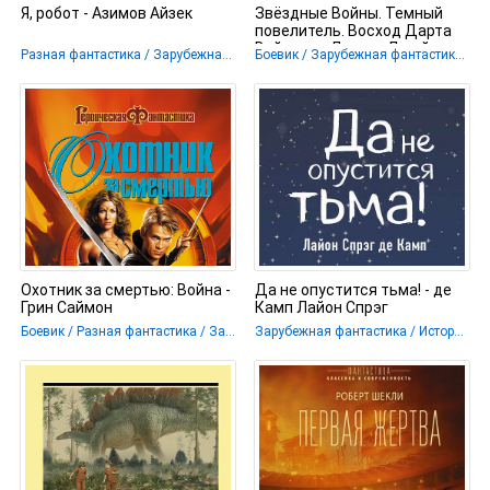
Я, робот - Азимов Айзек
Звёздные Войны. Темный
повелитель. Восход Дарта
Вейдера - Лусено Джеймс
Разная фантастика / Зарубежная фантастика / Прочее
Боевик / Зарубежная фантастика / Разная фантастика
Охотник за смертью: Война -
Да не опустится тьма! - де
Грин Саймон
Камп Лайон Спрэг
Боевик / Разная фантастика / Зарубежная фантастика
Зарубежная фантастика / Историческая фантастика / Прочее / Разная фантастика