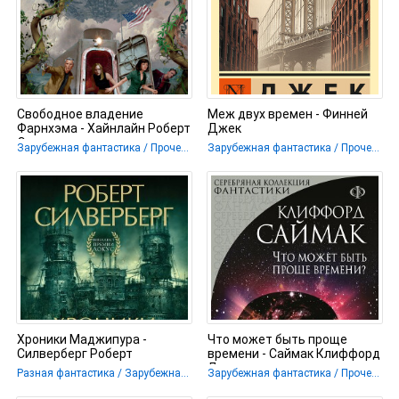
Свободное владение
Меж двух времен - Финней
Фарнхэма - Хайнлайн Роберт
Джек
Энсон
Зарубежная фантастика / Прочее / Разная фантастика
Зарубежная фантастика / Прочее / Разная фантастика
Хроники Маджипура -
Что может быть проще
Силверберг Роберт
времени - Саймак Клиффорд
Дональд
Разная фантастика / Зарубежная фантастика
Зарубежная фантастика / Прочее / Разная фантастика