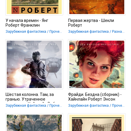
У начала времен - Янг
Первая жертва - Шекли
Роберт Франклин
Роберт
Зарубежная фантастика / Прочее / Ужасы и Мистика / Разная фантастика
Зарубежная фантастика / Разная фантастика
Шестая колонна. Там, за
Фрайди. Бездна (сборник) -
гранью. Утраченное
Хайнлайн Роберт Энсон
наследие - Хайнлайн Роберт
Зарубежная фантастика / Прочее / Разная фантастика
Зарубежная фантастика / Прочее / Разная фантастика
Энсон