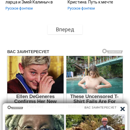
ларца и Змей Калиныч в
Кристина. Путь к мечте
придачу
Русское фэнтези
Русское фэнтези
Вперед