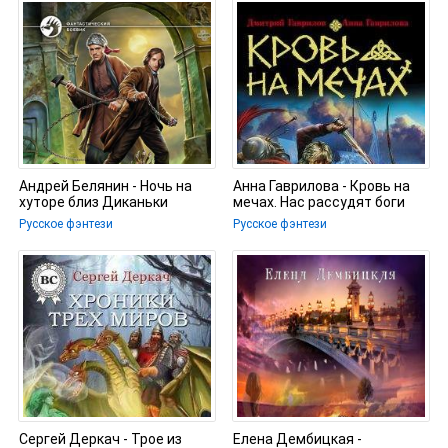
Андрей Белянин - Ночь на
Анна Гаврилова - Кровь на
хуторе близ Диканьки
мечах. Нас рассудят боги
Русское фэнтези
Русское фэнтези
Сергей Деркач - Трое из
Елена Дембицкая -