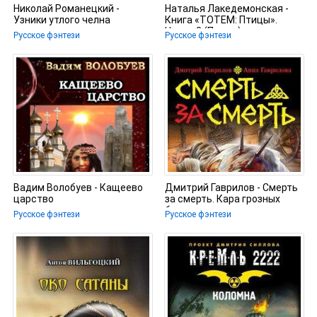
Николай Романецкий -
Наталья Лакедемонская -
Узники утлого челна
Книга «ТОТЕМ: Птицы».
Часть 3 (Промо)
Русское фэнтези
Русское фэнтези
Вадим Волобуев - Кащеево
Дмитрий Гаврилов - Смерть
царство
за смерть. Кара грозных
богов
Русское фэнтези
Русское фэнтези