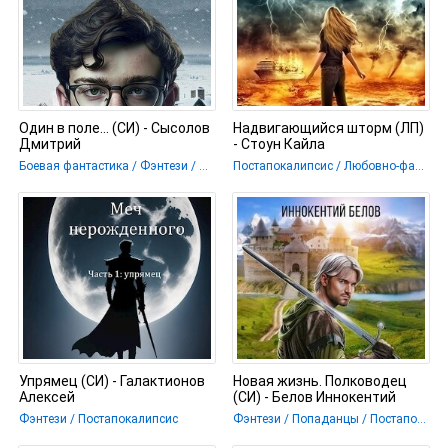
Один в поле... (СИ) - Сысолов
Надвигающийся шторм (ЛП)
Дмитрий
- Стоун Кайла
Боевая фантастика / Фэнтези / Постапокалипсис
Постапокалипсис / Любовно-фантастические романы
Упрямец (СИ) - Галактионов
Новая жизнь. Полководец
Алексей
(СИ) - Белов Иннокентий
Фэнтези / Постапокалипсис
Фэнтези / Попаданцы / Постапокалипсис