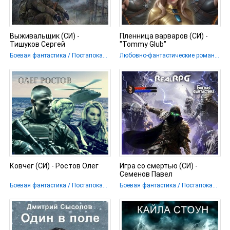
Выживальщик (СИ) -
Пленница варваров (СИ) -
Тишуков Сергей
"Tommy Glub"
Боевая фантастика / Постапокалипсис / Мистика
Любовно-фантастические романы / Постапокалипсис
Ковчег (СИ) - Ростов Олег
Игра со смертью (СИ) -
Семенов Павел
Боевая фантастика / Постапокалипсис
Боевая фантастика / Постапокалипсис