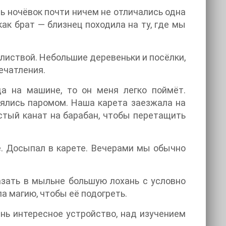
ь ночёвок почти ничем не отличались одна
ак брат — близнец походила на ту, где мы
й листвой. Небольшие деревеньки и посёлки,
ечатления.
а на машине, то он меня легко поймёт.
лялись паромом. Наша карета заезжала на
стый канат на барабан, чтобы перетащить
е. Досыпал в карете. Вечерами мы обычно
азать в мыльне большую лохань с условно
а магию, чтобы её подогреть.
ень интересное устройство, над изучением