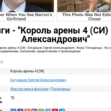
ги - "Король арены 4 (СИ)
Александрович"
роль арены 4 (СИ) - Богдашов Сергей Александрович. Жанр: Попаданцы . На с
с содержанием, описанием, предисловием о произведении
Король арены 4 (СИ)
Богдашов Сергей Александрович
Фантастика и фэнтези
/
Попаданцы
о
70
в:
я: