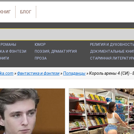
 КНИГ
БЛОГ
 РОМАНЫ
ЮМОР
РЕЛИГИЯ И ДУХОВНОСТ
КА И ФЭНТЕЗИ
ПОЭЗИЯ, ДРАМАТУРГИЯ
ДОКУМЕНТАЛЬНЫЕ КНИ
НИГИ
ПРОЗА
СТАРИННАЯ ЛИТЕРАТУР
alka.com
»
Фантастика и фэнтези
»
Попаданцы
» Король арены 4 (СИ) -