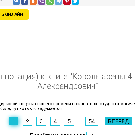
ТЬ ОНЛАЙН
ннотация) к книге "Король арены 4 
Александрович"
ирковой клоун из нашего времени попал в тело студента магичес
биле, тут хоть кто задумается…
1
2
3
4
5
...
54
ВПЕРЕД