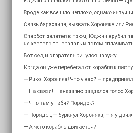
Юджин справился просто на отлично — дрон
Вроде как все шло неплохо, однако интуиц
Связь барахлила, вызвать Хороняку или Ри
Спасбот залетел в трюм, Юджин врубил пе
не хватало поцарапать и потом оплачивать
Бот сел, и старатель ринулся наружу.
Когда он уже перебегал от корабля к лифт
— Рико! Хороняка! Что у вас? — предприня
— На связи! — внезапно раздался голос Хо
— Что там у тебя? Порядок?
— Порядок, — буркнул Хороняка, — я у движ
— А чего корабль двигается?