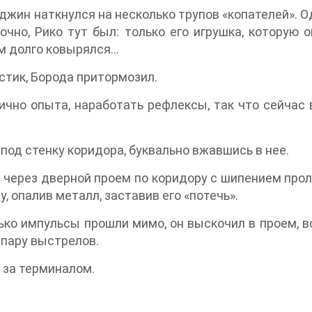
жин наткнулся на несколько трупов «копателей». О
точно, Рико тут был: только его игрушка, которую 
м долго ковырялся…
стик, Борода притормозил.
лично опыта, наработать рефлексы, так что сейчас
 под стенку коридора, буквально вжавшись в нее.
ие через дверной проем по коридору с шипением про
, опалив металл, заставив его «потечь».
о импульсы прошли мимо, он выскочил в проем, вск
 пару выстрелов.
 за терминалом.