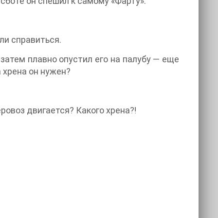
сботе он спешил к самому «Фарту».
ли справиться.
затем плавно опустил его на палубу — еще
а хрена он нужен?
неровоз двигается? Какого хрена⁈