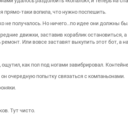
ами удалось раздолбить «копалок», и теперь на спа
ия прямо-таки вопила, что нужно поспешить.
ко не получалось. Но ничего…по идее они должны бы
редние движки, заставив кораблик остановиться, а 
 ремонт. Или вовсе заставят выкупить этот бот, а н
у, ощутил, как пол под ногами завибрировал. Контей
л он очередную попытку связаться с компаньонами.
роняки.
ков. Тут чисто.