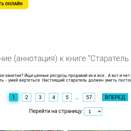
ТЬ ОНЛАЙН
ие (аннотация) к книге "Старатель 2
е занятие? Ищи ценные ресурсы, продавай их и все... А вот и не
ть - умей вертеться. Настоящий старатель должен уметь посто
1
2
3
4
5
...
57
ВПЕРЕД
Перейти на страницу: