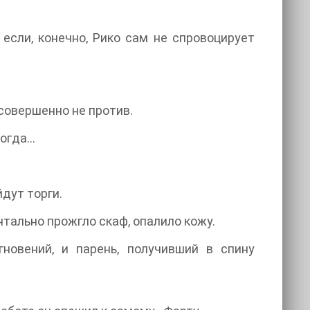
 если, конечно, Рико сам не спровоцирует
 совершенно не против.
тогда…
йдут торги.
нтально прожгло скаф, опалило кожу.
гновений, и парень, получивший в спину