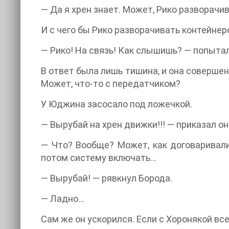
— Да я хрен знает. Может, Рико разворачи
И с чего бы Рико разворачивать контейнер
— Рико! На связь! Как слышишь? — попыта
В ответ была лишь тишина, и она совершен
Может, что-то с передатчиком?
У Юджина засосало под ложечкой.
— Вырубай на хрен движки!!! — приказал он
— Что? Вообще? Может, как договаривали
потом систему включать…
— Вырубай! — рявкнул Борода.
— Ладно…
Сам же он ускорился. Если с Хоронякой вс