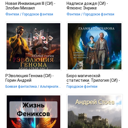
Новая Инквизиция III (СИ) -
Надписи дождя (СИ) -
Злобин Михаил
Флюенс Энрике
Фэнтези / Городское фэнтези
Фэнтези / Городское фэнтези
РЭволюция Генома (СИ) -
Бюро магической
Горин Андрей
статистики. Трилогия (СИ) -
Гончарова Галина
Боевая фантастика / Альтернативная история / Городское фэнтези
Городское фэнтези
Дмитриевна