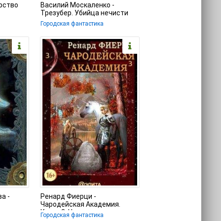
рство
Василий Москаленко -
Трезубер. Убийца нечисти
Городская фантастика
а -
Ренард Фиерци -
Чародейская Академия.
Книга 3. Неисправимые
Городская фантастика
нарушители