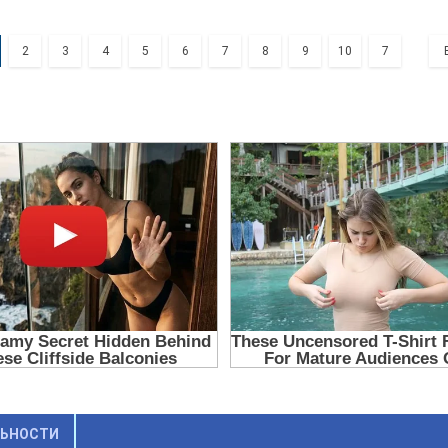
2
3
4
5
6
7
8
9
10
7
ЛЬНОСТИ