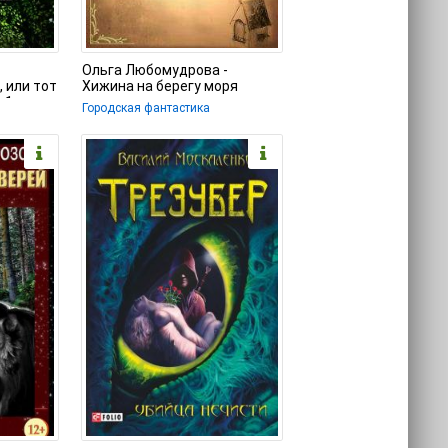
Ольга Любомудрова -
 или тот
Хижина на берегу моря
 1
Городская фантастика