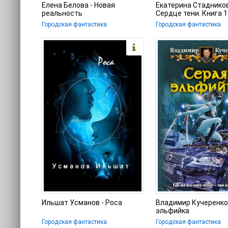
Елена Белова - Новая
Екатерина Стадников
реальность
Сердце тени. Книга 1
Городская фантастика
Городская фантастика
Ильшат Усманов - Роса
Владимир Кучеренко 
эльфийка
Городская фантастика
Городская фантастика