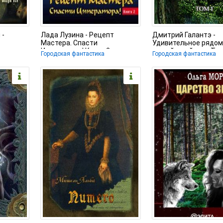
 -
Лада Лузина - Рецепт
Дмитрий Галантэ -
Мастера. Спасти
Удивительное рядом,
Императора! Книга 2
самый, иной мир. Том
Городская фантастика
Городская фантастика