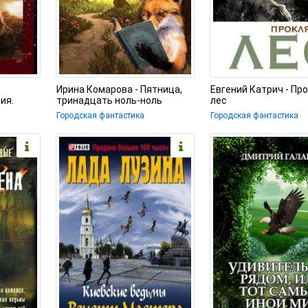
Ирина Комарова - Пятница,
Евгений Катрич - Пр
ия.
тринадцать ноль-ноль
лес
ласти
Городская фантастика
Городская фантастика