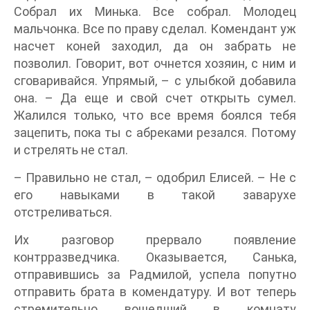
Собрал их Минька. Все собрал. Молодец
мальчонка. Все по праву сделал. Комендант уж
насчет коней заходил, да он забрать не
позволил. Говорит, вот очнется хозяин, с ним и
сговаривайся. Упрямый, – с улыбкой добавила
она. – Да еще и свой счет открыть сумел.
Жалился только, что все время боялся тебя
зацепить, пока ты с абреками резался. Потому
и стрелять не стал.
– Правильно не стал, – одобрил Елисей. – Не с
его навыками в такой заварухе
отстреливаться.
Их разговор прервало появление
контрразведчика. Оказывается, Санька,
отправившись за Радмилой, успела попутно
отправить брата в комендатуру. И вот теперь
стремительно вошедший в комнату