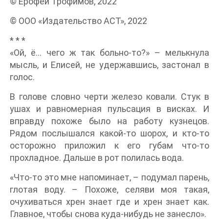
© Ерофей Трофимов, 2022
© ООО «Издательство АСТ», 2022
* * *
«Ой, ё… чего ж так больно-то?» – мелькнула
мысль, и Елисей, не удержавшись, застонал в
голос.
В голове словно черти железо ковали. Стук в
ушах и равномерная пульсация в висках. И
вправду похоже было на работу кузнецов.
Рядом послышался какой-то шорох, и кто-то
осторожно приложил к его губам что-то
прохладное. Дальше в рот полилась вода.
«Что-то это мне напоминает, – подумал парень,
глотая воду. – Похоже, селяви моя такая,
очухиваться хрен знает где и хрен знает как.
Главное, чтобы снова куда-нибудь не занесло».