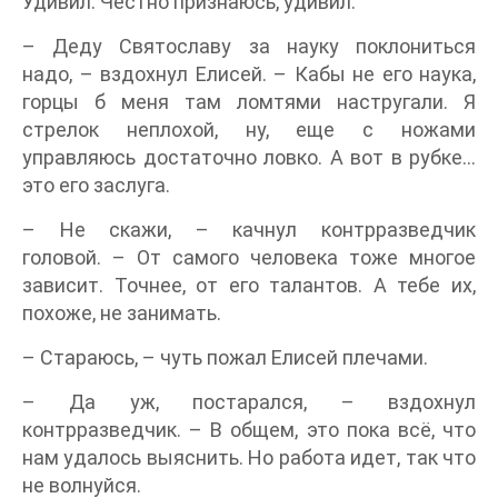
Удивил. Честно признаюсь, удивил.
– Деду Святославу за науку поклониться
надо, – вздохнул Елисей. – Кабы не его наука,
горцы б меня там ломтями настругали. Я
стрелок неплохой, ну, еще с ножами
управляюсь достаточно ловко. А вот в рубке…
это его заслуга.
– Не скажи, – качнул контрразведчик
головой. – От самого человека тоже многое
зависит. Точнее, от его талантов. А тебе их,
похоже, не занимать.
– Стараюсь, – чуть пожал Елисей плечами.
– Да уж, постарался, – вздохнул
контрразведчик. – В общем, это пока всё, что
нам удалось выяснить. Но работа идет, так что
не волнуйся.