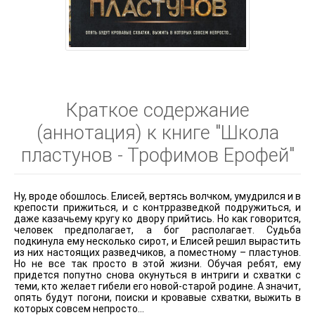
Краткое содержание
(аннотация) к книге "Школа
пластунов - Трофимов Ерофей"
Ну, вроде обошлось. Елисей, вертясь волчком, умудрился и в
крепости прижиться, и с контрразведкой подружиться, и
даже казачьему кругу ко двору прийтись. Но как говорится,
человек предполагает, а бог располагает. Судьба
подкинула ему несколько сирот, и Елисей решил вырастить
из них настоящих разведчиков, а поместному – пластунов.
Но не все так просто в этой жизни. Обучая ребят, ему
придется попутно снова окунуться в интриги и схватки с
теми, кто желает гибели его новой-старой родине. А значит,
опять будут погони, поиски и кровавые схватки, выжить в
которых совсем непросто…