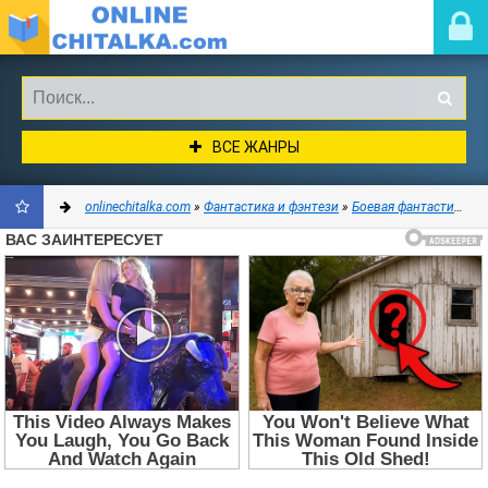
ВСЕ ЖАНРЫ
onlinechitalka.com
»
Фантастика и фэнтези
»
Боевая фантастика
» А
ДОБАВИТЬ
В
ЗАКЛАДКИ