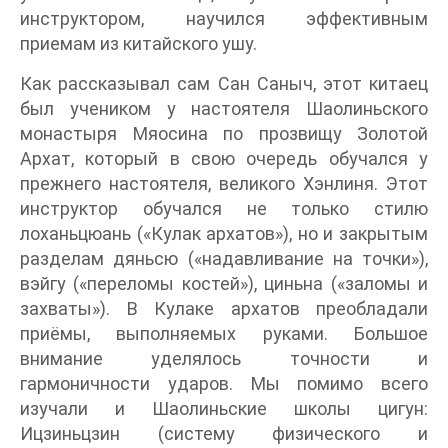
инструктором, научился эффективным
приемам из китайского ушу.
Как рассказывал сам Сан Саныч, этот китаец
был учеником у настоятеля Шаолиньского
монастыря Мяосина по прозвищу Золотой
Архат, который в свою очередь обучался у
прежнего настоятеля, великого Хэнлиня. Этот
инструктор обучался не только стилю
лоханьцюань («Кулак архатов»), но и закрытым
разделам дяньсю («надавливание на точки»),
вэйгу («переломы костей»), циньна («заломы и
захваты»). В Кулаке архатов преобладали
приёмы, выполняемых руками. Большое
внимание уделялось точности и
гармоничности ударов. Мы помимо всего
изучали и Шаолиньские школы цигун:
Ицзиньцзин (систему физического и