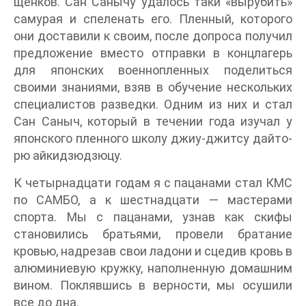
щенков. Сан Санычу удалось таки «вырубить»
самурая и спеленать его. Пленный, которого
они доставили к своим, после допроса получил
предложение вместо отправки в концлагерь
для японских военнопленных поделиться
своими знаниями, взяв в обучение нескольких
специалистов разведки. Одним из них и стал
Сан Саныч, который в течении года изучал у
японского пленного школу джиу-джитсу дайто-
рю айкидзюдзюцу.
К четырнадцати годам я с пацанами стал КМС
по САМБО, а к шестнадцати — мастерами
спорта. Мы с пацанами, узнав как скифы
становились братьями, провели братание
кровью, надрезав свои ладони и сцедив кровь в
алюминиевую кружку, наполненную домашним
вином. Поклявшись в верности, мы осушили
все до дна.