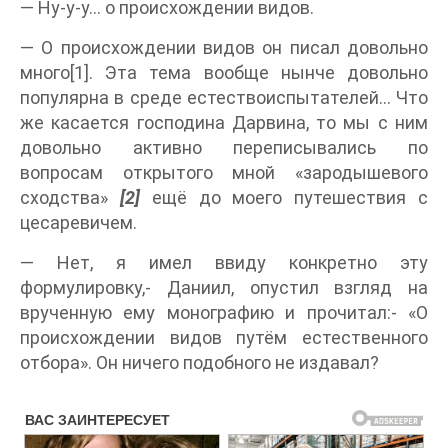
— Ну-у-у… о происхождении видов.
— О происхождении видов он писал довольно
много[1]. Эта тема вообще нынче довольно
популярна в среде естествоиспытателей… Что
же касается господина Дарвина, то мы с ним
довольно активно переписывались по
вопросам открытого мной «зародышевого
сходства»
[2]
ещё до моего путешествия с
цесаревичем.
— Нет, я имел ввиду конкретно эту
формулировку,- Даниил, опустил взгляд на
врученную ему монографию и прочитал:- «О
происхождении видов путём естественного
отбора». Он ничего подобного не издавал?