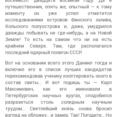
восемьсот двадцать восьмом году. Да и
путешественник, опять же, опытный — к тому
моменту он уже успел отметится
исследованиями островов Финского залива,
Кольского полуострова и, даже, умудрился
дважды побывать не где-нибудь, а на Новой
Земле! То есть на самом что ни на есть
крайнем Севере. Там, где располагался
последний ядерный полигон СССР.
Вот на основании всего этого Даниил тогда и
включил его в список лучших кандидатов
порекомендовав ученику кооптировать оного в
состав свиты… И вот подишь ты — Карл
Максимович, как его именовали в
Петербургских научных кругах, сподобился
разразиться столь солидным научным
трудом… Светлейший князь снова бросил
взгляд на обложку… и замер. Так! Погодите… Но