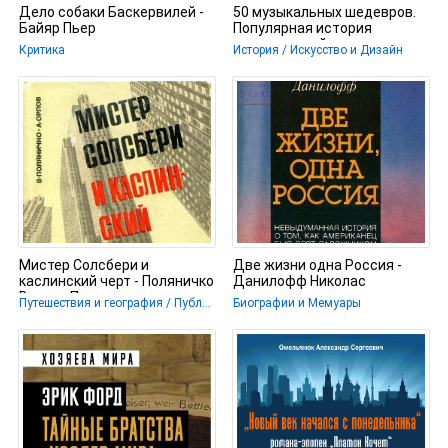
Дело собаки Баскервилей -
50 музыкальных шедевров.
Байяр Пьер
Популярная история
классической музыки -
Критика
История / Искусство и Дизайн
Леоненкова
Мистер Солсбери и
Две жизни одна Россия -
каслинский черт - Поляничко
Данилофф Николас
Виктор Петрович
Путешествия и география / Публицистика
Биографии и Мемуары