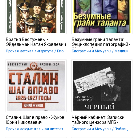
Братья Бестужевы -
Безумные грани таланта:
Эйдельман Натан Яковлевич
Энциклопедия патографий -
Шувалов Александр
Прочая детская литература / Биографии и Мемуары / История
Биографии и Мемуары / Медицина
Сталин. Шаг в право - Жуков
Чёрный кабинет: Записки
Юрий Николаевич
тайного цензора МГБ -
Авзегер Леопольд
Прочая документальная литература
Биографии и Мемуары / Публицистика