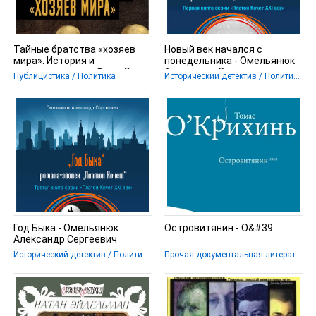
Тайные братства «хозяев
Новый век начался с
мира». История и
понедельника - Омельянюк
современность - Форд Эрик
Александр Сергеевич
Публицистика / Политика
Исторический детектив / Политический детектив / Биографии и Мемуары
Год Быка - Омельянюк
Островитянин - О&#39
Александр Сергеевич
Исторический детектив / Политический детектив / Биографии и Мемуары
Прочая документальная литература / Публицистика / Биографии и Мемуары