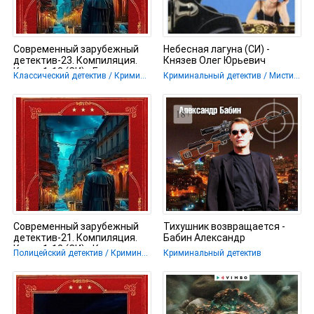
Современный зарубежный
Небесная лагуна (СИ) -
детектив-23. Компиляция.
Князев Олег Юрьевич
Книги 1-18 (СИ) - Беннет
Классический детектив / Криминальный детектив / Триллер / Шпионский детектив
Криминальный детектив / Мистика
Арнольд
Современный зарубежный
Тихушник возвращается -
детектив-21. Компиляция.
Бабин Александр
Книги 1-18 (СИ) - Корнуэлл
Полицейский детектив / Криминальный детектив / Шпионский детектив / Крутой детектив
Криминальный детектив