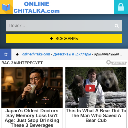
ВСЕ ЖАНРЫ
onlinechitalka.com
»
Детективы и Триллеры
» Криминальный детектив
ДОБАВИТЬ
В
ЗАКЛАДКИ