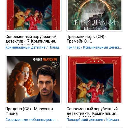
Современный зарубежный
Призраки воды (СИ) -
детектив-17. Компиляция.
Тремейн С. К.
Книги 1-19 (СИ) - Ангер Лиза
Криминальный детектив / Полицейский детектив / Шпионский детектив / Крутой детектив
Триллер / Криминальный детектив
Продана (СИ) - Марухнич
Современный зарубежный
Фиона
детектив-16. Компиляция.
Книги 1-20 (СИ) -
Современные любовные романы / Эротика / Остросюжетные любовные романы / Криминальный детектив
Полицейский детектив / Криминальный детектив / Триллер