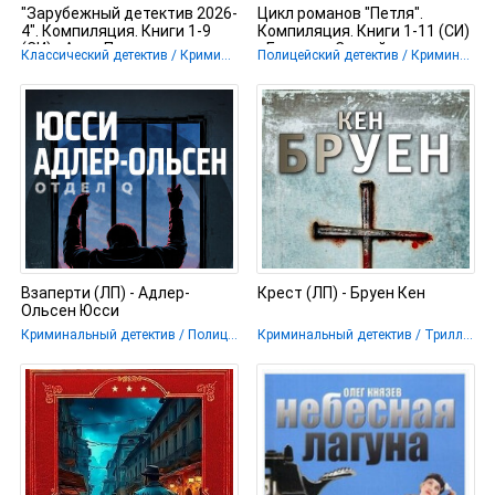
"Зарубежный детектив 2026-
Цикл романов "Петля".
4". Компиляция. Книги 1-9
Компиляция. Книги 1-11 (СИ)
(СИ) - Аспе Питер
- Бакшеев Сергей
Классический детектив / Криминальный детектив / Полицейский детектив / Триллер
Полицейский детектив / Криминальный детектив / Крутой детектив / Маньяки / Триллер
Взаперти (ЛП) - Адлер-
Крест (ЛП) - Бруен Кен
Ольсен Юсси
Криминальный детектив / Полицейский детектив / Триллер
Криминальный детектив / Триллер