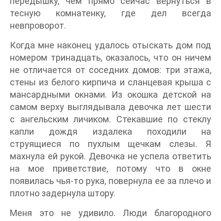
передышку, чем прямо сейчас вернуться в
тесную комнатенку, где дел всегда
невпроворот.
Когда мне наконец удалось отыскать дом под
номером тринадцать, оказалось, что он ничем
не отличается от соседних домов: три этажа,
стены из белого кирпича и сланцевая крыша с
мансардными окнами. Из окошка детской на
самом верху выглядывала девочка лет шести
с ангельским личиком. Стекавшие по стеклу
капли дождя издалека походили на
струящиеся по пухлым щечкам слезы. Я
махнула ей рукой. Девочка не успела ответить
на мое приветствие, потому что в окне
появилась чья‑то рука, повернула ее за плечо и
плотно задернула штору.
Меня это не удивило. Люди благородного