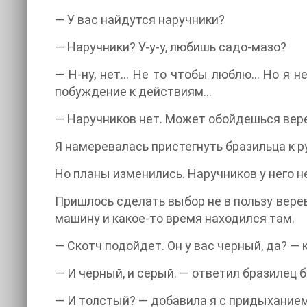
— У вас найдутся наручники?
— Наручники? У-у-у, любишь садо-мазо?
— Н-ну, нет… Не то чтобы люблю… Но я не
побуждение к действиям…
— Наручников нет. Может обойдешься вер
Я намеревалась пристегнуть бразильца к ру
Но планы изменились. Наручников у него н
Пришлось сделать выбор не в пользу верев
машину и какое-то время находился там.
— Скотч подойдет. Он у вас черный, да? —
— И черный, и серый. — ответил бразилец 
— И толстый? — добавила я с придыханием