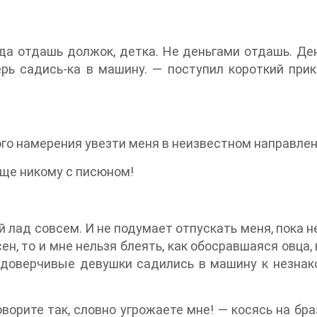
а отдашь должок, детка. Не деньгами отдашь. Ден
ерь садись-ка в машину. — поступил короткий прик
ого намерения увезти меня в неизвестном направлен
бще никому с писюном!
ад совсем. И не подумает отпускать меня, пока не 
сен, то и мне нельзя блеять, как обосравшаяся овца
а доверчивые девушки садились в машину к незна
орите так, словно угрожаете мне! — косясь на бра