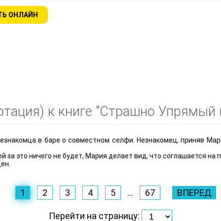
ТЬ ОНЛАЙН
тация) к книге "Страшно Упрямый 
езнакомца в баре о совместном селфи. Незнакомец, приняв Мари
й за это ничего не будет, Мария делает вид, что соглашается на 
ен.
1
2
3
4
5
...
67
ВПЕРЕД
Перейти на страницу: