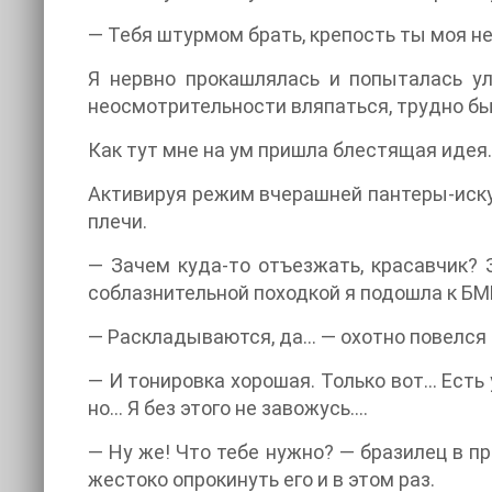
— Тебя штурмом брать, крепость ты моя н
Я нервно прокашлялась и попыталась ул
неосмотрительности вляпаться, трудно бы
Как тут мне на ум пришла блестящая идея
Активируя режим вчерашней пантеры-искус
плечи.
— Зачем куда-то отъезжать, красавчик?
соблазнительной походкой я подошла к БМ
— Раскладываются, да… — охотно повелся
— И тонировка хорошая. Только вот… Есть
но… Я без этого не завожусь….
— Ну же! Что тебе нужно? — бразилец в п
жестоко опрокинуть его и в этом раз.