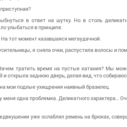
еприступная?
ыбнуться в ответ на шутку. Но в столь деликатн
ло улыбаться в принципе.
. На тот момент казавшаяся мегаудачной.
ительницы, я сняла очки, распустила волосы и пом
 Зачем тратить время на пустые катания? Мы може
В и открыла заднюю дверь, делая вид, что собираю
 на мои подлые ухищрения наивный бразилец.
 у меня одна проблемка. Деликатного характера… О
редвкушении уже ослаблял ремень на брюках, сове