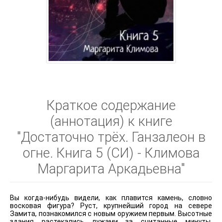
Краткое содержание
(аннотация) к книге
"Достаточно трёх. Ганзалеон в
огне. Книга 5 (СИ) - Климова
Маргарита Аркадьевна"
Вы когда-нибудь видели, как плавится камень, словно
восковая фигура? Руст, крупнейший город на севере
Замита, познакомился с новым оружием первым. Высотные
здания растекались лужами за считанные минуты,