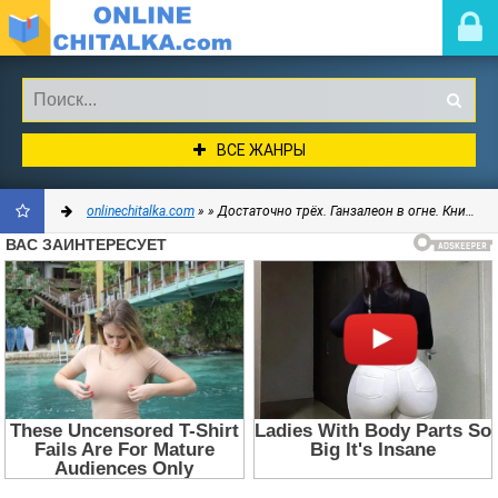
ВСЕ ЖАНРЫ
onlinechitalka.com
»
» Достаточно трёх. Ганзалеон в огне. Книга 5 (СИ) - Климова Маргарита Аркадьевна
ДОБАВИТЬ
В
ЗАКЛАДКИ