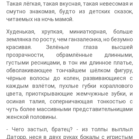
Такая лёгкая, такая вкусная, такая невесомая и
смутно знакомая, будто из детских сказок,
читаемых на ночь мамой.
Худенькая, хрупкая, миниатюрная, больше
землянка по росту, чем ганзалеонка, но безумно
красивая. Зелёные глаза высшей
прозрачности, обрамлённые длинными,
густыми ресницами, в тон им длинное платье,
обволакивающее тончайшем шёлком фигуру,
чёрные волосы до колен, развивающиеся с
каждым взлётом, пухлые губки кораллового
цвета, приоткрывающие жемчужные зубки, и
осиная талия, соперничающая тонкостью с
чуть более массивными представительницами
женской половины.
- Чего застыл, братец? - из толпы выплыл
Даторр, неся в двух руках бокалы с игристым