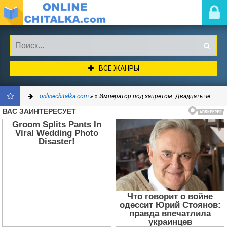
ВСЕ ЖАНРЫ
onlinechitalka.com
»
» Император под запретом. Двадцать четыре года русской истории - Либрович Сигизмунд
ДОБАВИТЬ
В
ЗАКЛАДКИ