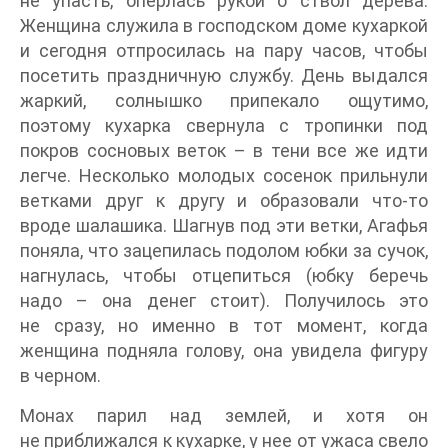
не упасть, оперлась рукой о ствол дерева.
Женщина служила в господском доме кухаркой
и сегодня отпросилась на пару часов, чтобы
посетить праздничную службу. День выдался
жаркий, солнышко припекало ощутимо,
поэтому кухарка свернула с тропинки под
покров сосновых веток – в тени все же идти
легче. Несколько молодых сосенок прильнули
ветками друг к другу и образовали что-то
вроде шалашика. Шагнув под эти ветки, Агафья
поняла, что зацепилась подолом юбки за сучок,
нагнулась, чтобы отцепиться (юбку беречь
надо – она денег стоит). Получилось это
не сразу, но именно в тот момент, когда
женщина подняла голову, она увидела фигуру
в черном.
Монах парил над землей, и хотя он
не приближался к кухарке, у нее от ужаса свело