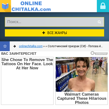
ВСЕ ЖАНРЫ
onlinechitalka.com
»
» Солотчинский призрак (СИ) - Попова Анна Сергеевна
ДОБАВИТЬ
В
ЗАКЛАДКИ